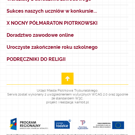
Sukces naszych uczniów w konkursie...
X NOCNY PÓŁMARATON PIOTRKOWSKI
Doradztwo zawodowe online
Uroczyste zakończenie roku szkolnego
PODRĘCZNIKI DO RELIGII
Urząd Miasta Piotrkowa Trybunalskiego.
Serwis został wykonany z uwzględnieniem wytycznych WCAG 2.0 oraz zgodnie
ze standardem W3C.
projekt i realizacja: kambit.pl